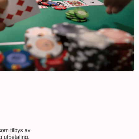
som tilbys av
og utbetaling.