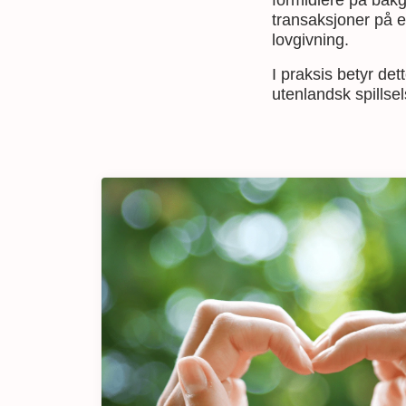
formidlere på bakgr
transaksjoner på eg
lovgivning.
I praksis betyr dett
utenlandsk spillse