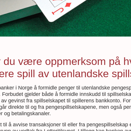
r du være oppmerksom på h
ere spill av utenlandske spi
 banker i Norge å formidle penger til utenlandske pengesp
e. Forbudet gjelder både å formidle innskudd til spillsels
 av gevinst fra spillselskapet til spillerens bankkonto. F
år direkte til og fra pengespillselskapene, men også 
er og betalingskanaler.
 til å avvise transaksjoner til eller fra pengespillselskap 