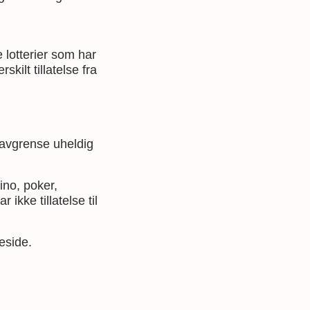
 lotterier som har
skilt tillatelse fra
 å avgrense uheldig
ino, poker,
ikke tillatelse til
mmeside.