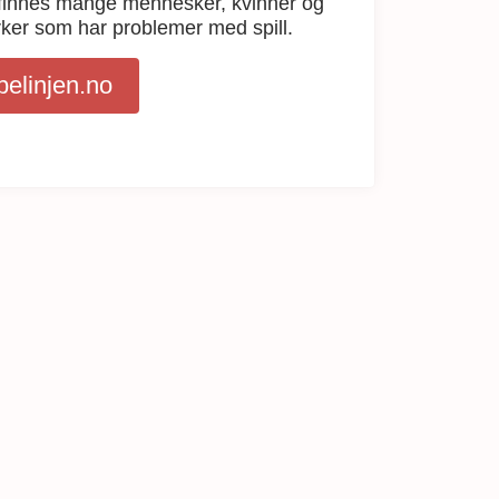
 finnes mange mennesker, kvinner og
rker som har problemer med spill.
pelinjen.no