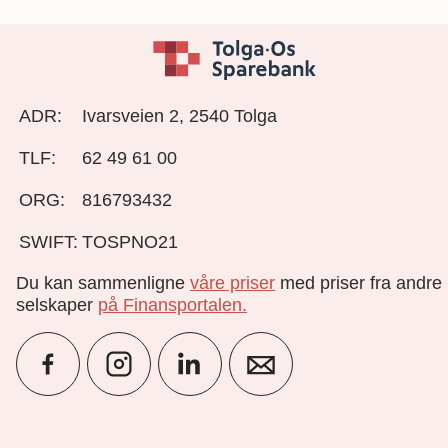
ADR:
Ivarsveien 2, 2540 Tolga
TLF:
62 49 61 00
ORG:
816793432
SWIFT:
TOSPNO21
Du kan sammenligne
våre priser
med priser fra andre
selskaper
på Finansportalen
.