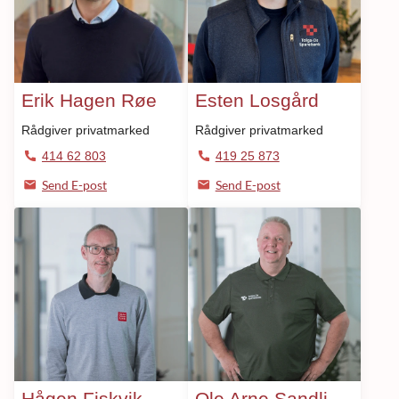
Erik Hagen Røe
Esten Losgård
Rådgiver privatmarked
Rådgiver privatmarked
414 62 803
419 25 873
Send E-post
Send E-post
Hågen Fiskvik
Ole Arne Sandli