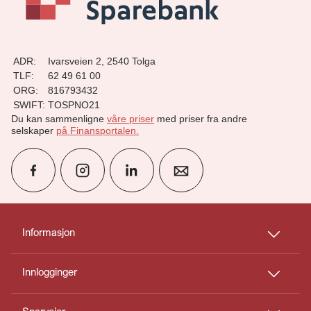
ADR:
Ivarsveien 2, 2540 Tolga
TLF:
62 49 61 00
ORG:
816793432
SWIFT:
TOSPNO21
Du kan sammenligne
våre priser
med priser fra andre
selskaper
på Finansportalen
.
group
Finn rådgiver
Informasjon
Innlogginger
perm_phone_msg
Kontakt oss