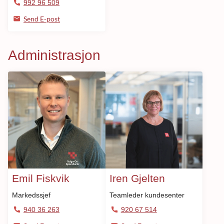
992 96 509
Send E-post
Administrasjon
Emil Fiskvik
Iren Gjelten
Markedssjef
Teamleder kundesenter
940 36 263
920 67 514