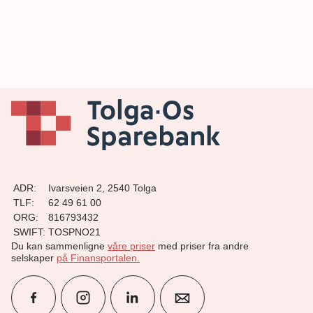
ADR:
Ivarsveien 2, 2540 Tolga
TLF:
62 49 61 00
ORG:
816793432
SWIFT:
TOSPNO21
Du kan sammenligne
våre priser
med priser fra andre
selskaper
på Finansportalen
.