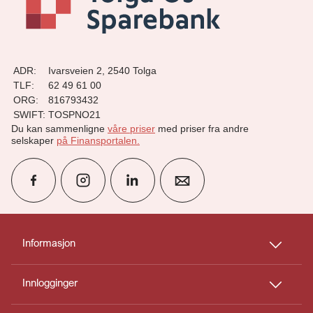
ADR:
Ivarsveien 2, 2540 Tolga
TLF:
62 49 61 00
ORG:
816793432
SWIFT:
TOSPNO21
Du kan sammenligne
våre priser
med priser fra andre
selskaper
på Finansportalen
.
group
Finn rådgiver
Informasjon
Innlogginger
perm_phone_msg
Kontakt oss