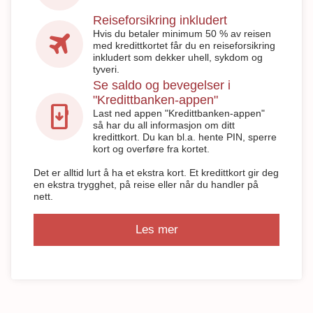
Reiseforsikring inkludert
travel
Hvis du betaler minimum 50 % av reisen
med kredittkortet får du en reiseforsikring
inkludert som dekker uhell, sykdom og
tyveri.
Se saldo og bevegelser i
"Kredittbanken-appen"
install_mobile
Last ned appen "Kredittbanken-appen"
så har du all informasjon om ditt
kredittkort. Du kan bl.a. hente PIN, sperre
kort og overføre fra kortet.
Det er alltid lurt å ha et ekstra kort. Et kredittkort gir deg
en ekstra trygghet, på reise eller når du handler på
nett.
Les mer