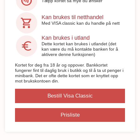
contactless
Tæpp kortet så mye du ønsker
Kan brukes til netthandel
shopping_cart
Med VISA classic kan du handle på nett
Kan brukes i utland
euro
Dette kortet kan brukes i utlandet (det
kan være du må kontakte banken for å
aktivere denne funksjonen)
Kortet for deg fra 18 år og oppover. Bankkortet
fungerer fint til daglig bruk i butikk og til å ta ut penger i
minibank. Det er ofte dette kortet som er knyttet opp
mot brukskontoen din.
Bestill Visa Classic
Prisliste