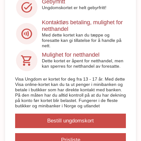
Gebyrfritt
task_alt
Ungdomskortet er helt gebyrfritt!
Kontaktløs betaling, mulighet for
netthandel
contactless
Med dette kortet kan du tæppe og
foresatte kan gi tillatelse for å handle på
nett.
Mulighet for netthandel
shopping_cart
Dette kortet er åpent for netthandel, men
kan sperres for netthandel av foresatte.
Visa Ungdom er kortet for deg fra 13 - 17 år. Med dette
Visa online-kortet kan du ta ut penger i minibanken og
betale i butikker som har direkte kontakt med banken.
På den måten har du alltid kontroll på at du har dekning
på konto før kortet blir belastet. Fungerer i de fleste
butikker og minibanker i Norge og utlandet
Bestill ungdomskort
Prisliste