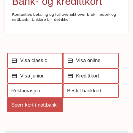
Bank- og kredittkort
Kontantløs betaling og full oversikt over bruk i mobil- og
nettbank. Enklere blir det ikke
credit_card
credit_card
Visa classic
Visa online
credit_card
credit_card
Visa junior
Kredittkort
Reklamasjon
Bestill bankkort
Sperr kort i nettbank