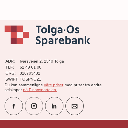
ADR:
Ivarsveien 2, 2540 Tolga
TLF:
62 49 61 00
ORG:
816793432
SWIFT:
TOSPNO21
Du kan sammenligne
våre priser
med priser fra andre
selskaper
på Finansportalen
.