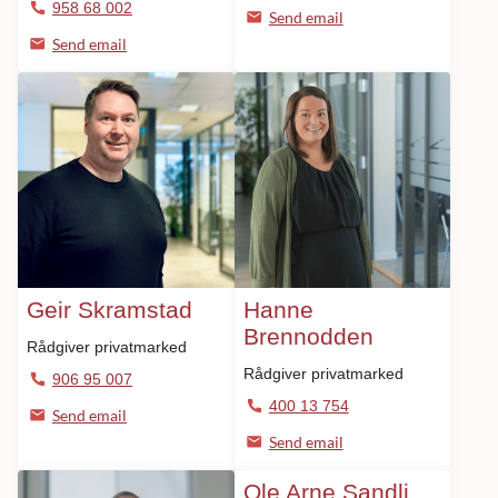
958 68 002
Send email
Send email
Geir Skramstad
Hanne
Brennodden
Rådgiver privatmarked
Rådgiver privatmarked
906 95 007
400 13 754
Send email
Send email
Ole Arne Sandli