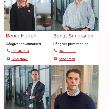
Bente Horten
Bengt Sundkøien
Rådgiver privatmarked
Rådgiver privatmarked
906 40 713
941 90 056
Send email
Send email