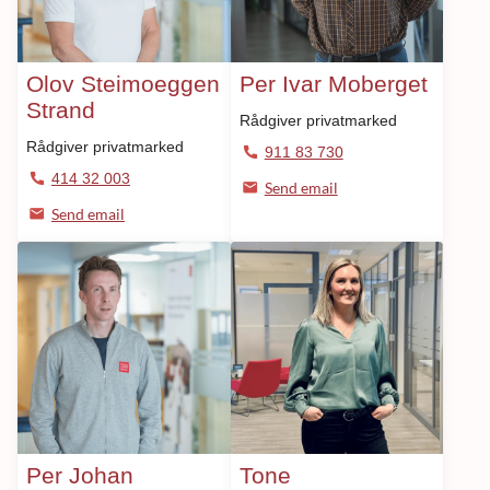
Olov Steimoeggen
Per Ivar Moberget
Strand
Rådgiver privatmarked
Rådgiver privatmarked
911 83 730
414 32 003
Send email
Send email
Per Johan
Tone