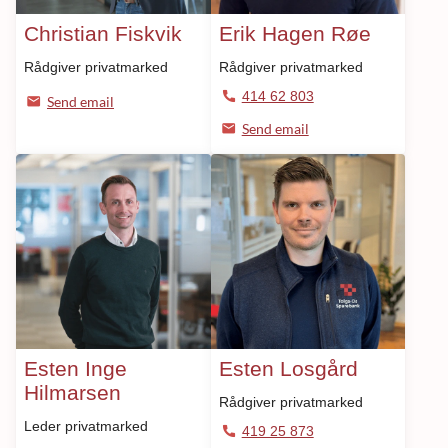
Christian Fiskvik
Erik Hagen Røe
Rådgiver privatmarked
Rådgiver privatmarked
414 62 803
Send email
Send email
Esten Inge
Esten Losgård
Hilmarsen
Rådgiver privatmarked
Leder privatmarked
419 25 873