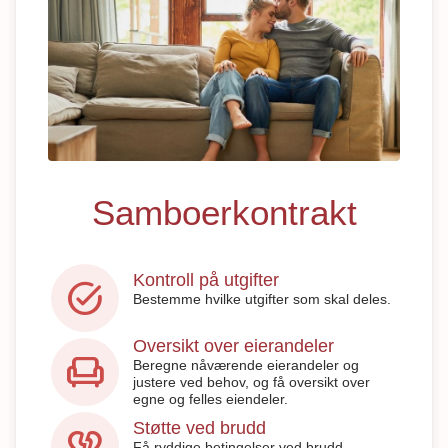
Samboerkontrakt
Kontroll på utgifter
task_alt
Bestemme hvilke utgifter som skal deles.
Oversikt over eierandeler
chair
Beregne nåværende eierandeler og
justere ved behov, og få oversikt over
egne og felles eiendeler.
Støtte ved brudd
heart_broken
Få ryddige betingelser ved brudd.