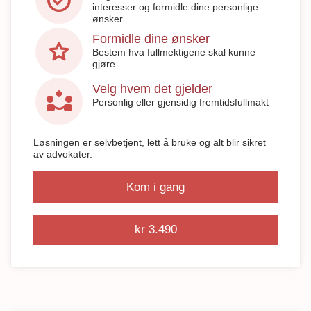
task_alt
interesser og formidle dine personlige
ønsker
Formidle dine ønsker
star
Bestem hva fullmektigene skal kunne
gjøre
Velg hvem det gjelder
partner_exchange
Personlig eller gjensidig fremtidsfullmakt
Løsningen er selvbetjent, lett å bruke og alt blir sikret
av advokater.
Kom i gang
kr 3.490