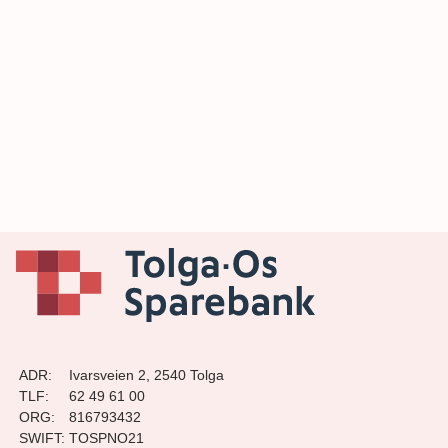
ADR:
Ivarsveien 2, 2540 Tolga
TLF:
62 49 61 00
ORG:
816793432
SWIFT:
TOSPNO21