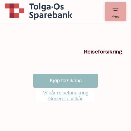
Meny
Kjøp forsikring
Vilkår reiseforsikring
Generelle vilkår