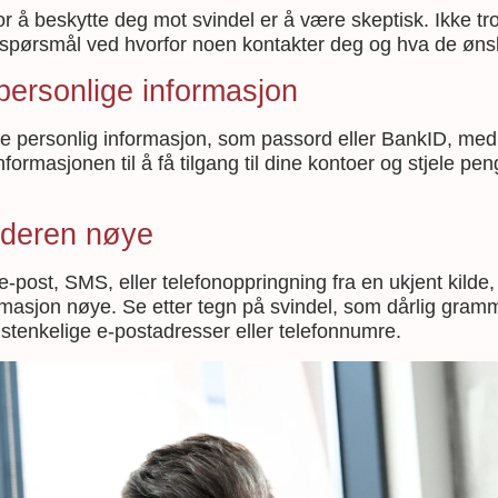
or å beskytte deg mot svindel er å være skeptisk. Ikke tro
ill spørsmål ved hvorfor noen kontakter deg og hva de øns
 personlige informasjon
le personlig informasjon, som passord eller BankID, med
formasjonen til å få tilgang til dine kontoer og stjele pe
nderen nøye
e-post, SMS, eller telefonoppringning fra en ukjent kilde,
masjon nøye. Se etter tegn på svindel, som dårlig gramm
mistenkelige e-postadresser eller telefonnumre.