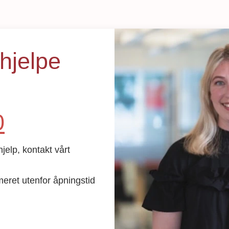
 hjelpe
0
jelp, kontakt vårt
ret utenfor åpningstid