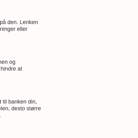
k på den. Lenken
ninger eller
nen og
 hindre at
 til banken din,
elen, desto større
.