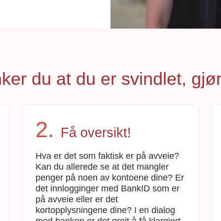
ker du at du er svindlet, gjør
Få oversikt!
Hva er det som faktisk er på avveie?
Kan du allerede se at det mangler
penger på noen av kontoene dine? Er
det innlogginger med BankID som er
på avveie eller er det
kortopplysningene dine? I en dialog
med banken er det greit å få klargjort