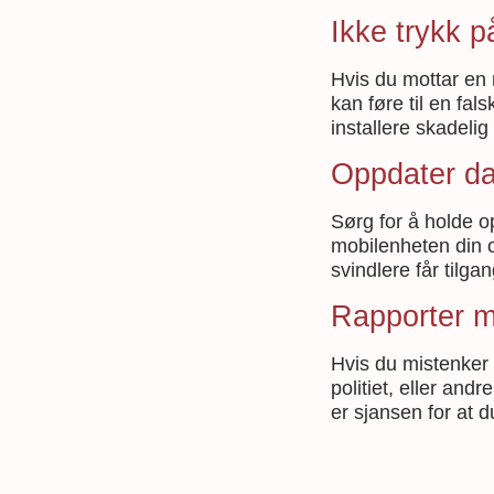
Ikke trykk p
Hvis du mottar en 
kan føre til en fal
installere skadeli
Oppdater d
Sørg for å holde 
mobilenheten din op
svindlere får tilga
Rapporter m
Hvis du mistenker a
politiet, eller and
er sjansen for at 