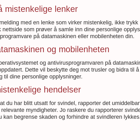
å mistenkelige lenker
melding med en lenke som virker mistenkelig, ikke tryk
sk nettside som prøver å samle inn dine personlige opplys
g programvare på datamaskinen eller mobilenheten din.
atamaskinen og mobilenheten
operativsystemet og antivirusprogramvaren på datamaski
pdatert. Dette vil beskytte deg mot trusler og bidra til å
ng til dine personlige opplysninger.
istenkelige hendelser
t du har blitt utsatt for svindel, rapporter det umiddelbart
re relevante myndigheter. Jo raskere du rapporterer svind
du kan begrense skaden og forhindre at svindleren lykkes