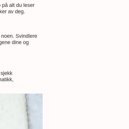
 på alt du leser
ker av deg.
 noen. Svindlere
ngene dine og
 sjekk
atikk,