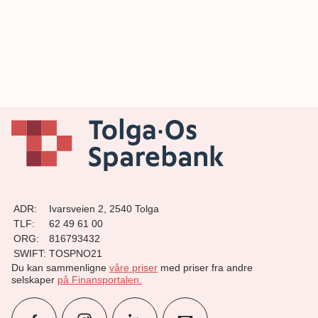
ADR:
Ivarsveien 2, 2540 Tolga
TLF:
62 49 61 00
ORG:
816793432
SWIFT:
TOSPNO21
Du kan sammenligne
våre priser
med priser fra andre
selskaper
på Finansportalen
.