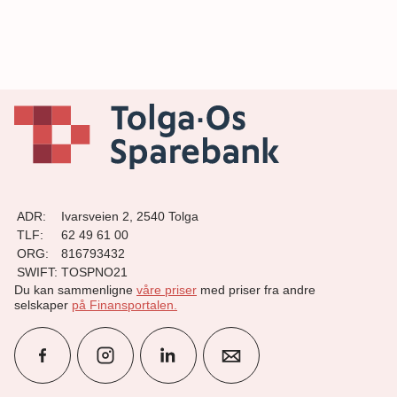
ADR:
Ivarsveien 2, 2540 Tolga
TLF:
62 49 61 00
ORG:
816793432
SWIFT:
TOSPNO21
Du kan sammenligne
våre priser
med priser fra andre
selskaper
på Finansportalen
.